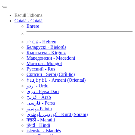
Escull l'idioma
Català - Català
Enrere
עברית - Hebreu
Беларускі - Bielorús
Кыргызча - Kirguiz
Македонски - Macedoni
Монгол - Mongol
Русский - Rus
Српски - Serbi (Ciríl·lic)
հայերեն - Armeni (Oriental)
اردو - Urdu
دری - Persa Dari
عَرَبيْ - Àrab
فارسی - Persa
پښتو - Paixtu
کوردیی ناوەندی - Kurd (Sorani)
मराठी - Marathi
हिन्दी - Hindi
íslenska - Islandès