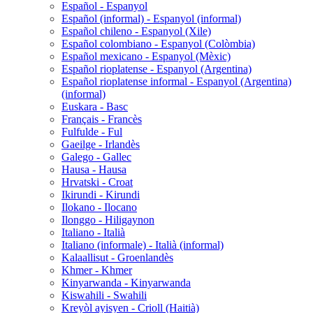
Español - Espanyol
Español (informal) - Espanyol (informal)
Español chileno - Espanyol (Xile)
Español colombiano - Espanyol (Colòmbia)
Español mexicano - Espanyol (Mèxic)
Español rioplatense - Espanyol (Argentina)
Español rioplatense informal - Espanyol (Argentina)
(informal)
Euskara - Basc
Français - Francès
Fulfulde - Ful
Gaeilge - Irlandès
Galego - Gallec
Hausa - Hausa
Hrvatski - Croat
Ikirundi - Kirundi
Ilokano - Ilocano
Ilonggo - Hiligaynon
Italiano - Italià
Italiano (informale) - Italià (informal)
Kalaallisut - Groenlandès
Khmer - Khmer
Kinyarwanda - Kinyarwanda
Kiswahili - Swahili
Kreyòl ayisyen - Crioll (Haitià)