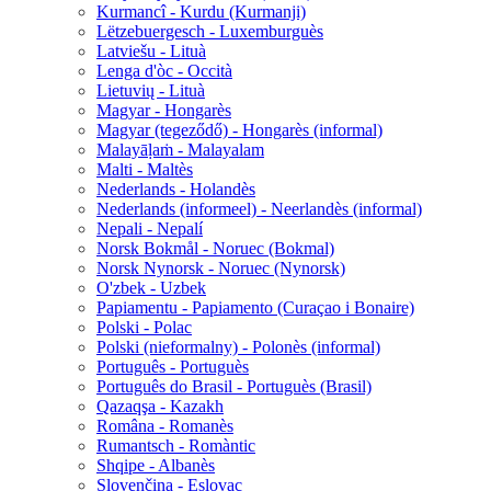
Kurmancî - Kurdu (Kurmanji)
Lëtzebuergesch - Luxemburguès
Latviešu - Lituà
Lenga d'òc - Occità
Lietuvių - Lituà
Magyar - Hongarès
Magyar (tegeződő) - Hongarès (informal)
Malayāḷaṁ - Malayalam
Malti - Maltès
Nederlands - Holandès
Nederlands (informeel) - Neerlandès (informal)
Nepali - Nepalí
Norsk Bokmål - Noruec (Bokmal)
Norsk Nynorsk - Noruec (Nynorsk)
O'zbek - Uzbek
Papiamentu - Papiamento (Curaçao i Bonaire)
Polski - Polac
Polski (nieformalny) - Polonès (informal)
Português - Portuguès
Português do Brasil - Portuguès (Brasil)
Qazaqşa - Kazakh
Româna - Romanès
Rumantsch - Romàntic
Shqipe - Albanès
Slovenčina - Eslovac