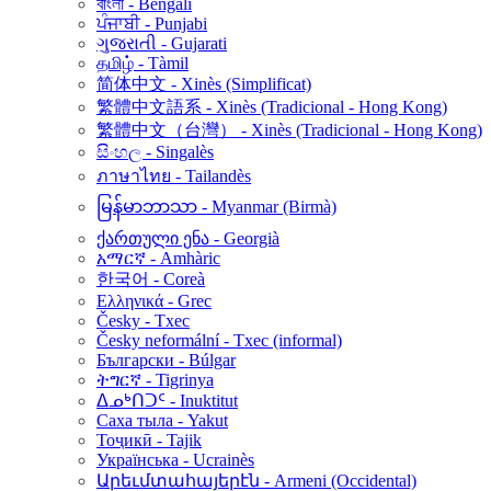
বাংলা - Bengalí
ਪੰਜਾਬੀ - Punjabi
ગુજરાતી - Gujarati
தமிழ் - Tàmil
简体中文 - Xinès (Simplificat)
繁體中文語系 - Xinès (Tradicional - Hong Kong)
繁體中文（台灣） - Xinès (Tradicional - Hong Kong)
සිංහල - Singalès
ภาษาไทย - Tailandès
မြန်မာဘာသာ - Myanmar (Birmà)
ქართული ენა - Georgià
አማርኛ - Amhàric
한국어 - Coreà
Ελληνικά - Grec
Česky - Txec
Česky neformální - Txec (informal)
Български - Búlgar
ትግርኛ - Tigrinya
ᐃᓄᒃᑎᑐᑦ - Inuktitut
Саха тыла - Yakut
Тоҷикӣ - Tajik
Українська - Ucrainès
Արեւմտահայերէն - Armeni (Occidental)