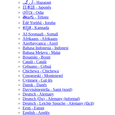
آزرگی - Hazaragi
日本語 - Japonès
ଓଡ଼ିଆ - Odia
తెలుగు - Telugu
Èdè Yorùbá - Ioruba
ಕನ್ನಡ - Kannada
Af-Soomaali - Somalí
Afrikaans - Afrikaans
Azerbaycanca - Azerí
Bahasa Indonesia - Indonesi
Bahasa Melayu - Malai
Bosanski - Bosni
Català - Català
Cebuano - Cebuà
Chichewa - Chichewa
Crnogorski - Montenegrí
Cymraeg - Gal·lès
Dansk - Danès
Davvisámegiella - Sami (nord)
Deutsch - Alemany
Deutsch (Du) - Alemany (informal)
Deutsch - Leichte Sprache - Alemany (fàcil)
Eesti - Estoni
English - Anglès