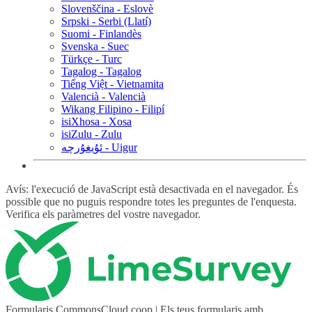
Slovenščina - Eslovè
Srpski - Serbi (Llatí)
Suomi - Finlandès
Svenska - Suec
Türkçe - Turc
Tagalog - Tagalog
Tiếng Việt - Vietnamita
Valencià - Valencià
Wikang Filipino - Filipí
isiXhosa - Xosa
isiZulu - Zulu
ئۇيغۇرچە - Uigur
Avís: l'execució de JavaScript està desactivada en el navegador. És
possible que no puguis respondre totes les preguntes de l'enquesta.
Verifica els paràmetres del vostre navegador.
Formularis.CommonsCloud.coop | Els teus formularis amb