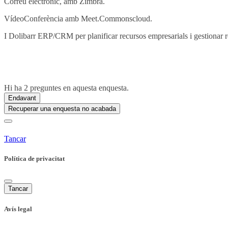
Correu electrònic, amb Zimbra.
VídeoConferència amb Meet.Commonscloud.
I Dolibarr ERP/CRM per planificar recursos empresarials i gestionar r
Hi ha 2 preguntes en aquesta enquesta.
Endavant
Recuperar una enquesta no acabada
Tancar
Política de privacitat
Tancar
Avís legal